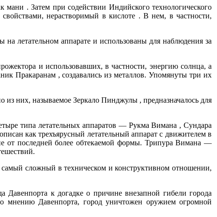
ак мани . Затем при содействии Индийского технологического
 свойствами, нерастворимый в кислоте . В нем, в частности,
ы на летательном аппарате и использованы для наблюдения за
ожектора и использовавших, в частности, энергию солнца, а
ник Пракаранам , создавались из металлов. Упомянуты три их
но из них, называемое Зеркало Пинджулы , предназначалось для
четыре типа летательных аппаратов — Рукма Вимана , Сундара
писан как трехъярусный летательный аппарат с движителем в
ие от последней более обтекаемой формы. Трипура Вимана —
тешествий.
н самый сложный в техническом и конструктивном отношении,
а Давенпорта к догадке о причине внезапной гибели города
По мнению Давенпорта, город уничтожен оружием огромной