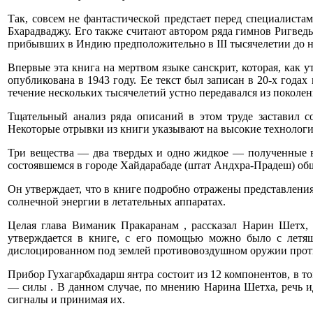
Так, совсем не фантастической предстает перед специалиста
Бхарадваджу. Его также считают автором ряда гимнов Ригвед
прибывших в Индию предположительно в III тысячелетии до н.
Впервые эта книга на мертвом языке санскрит, которая, как у
опубликована в 1943 году. Ее текст был записан в 20-х год
течение нескольких тысячелетий устно передавался из поколен
Тщательный анализ ряда описаний в этом труде заставил 
Некоторые отрывки из книги указывают на высокие технологи
Три вещества — два твердых и одно жидкое — полученные в
состоявшемся в городе Хайдарабаде (штат Андхра-Прадеш) об
Он утверждает, что в книге подробно отражены представления
солнечной энергии в летательных аппаратах.
Целая глава Виманик Пракаранам , рассказал Нарин Шетх, 
утверждается в книге, с его помощью можно было с летя
дислоцированном под землей противовоздушном оружии прот
Прибор Гухагарбхадарш янтра состоит из 12 компонентов, в т
— силы . В данном случае, по мнению Нарина Шетха, речь и
сигналы и принимая их.