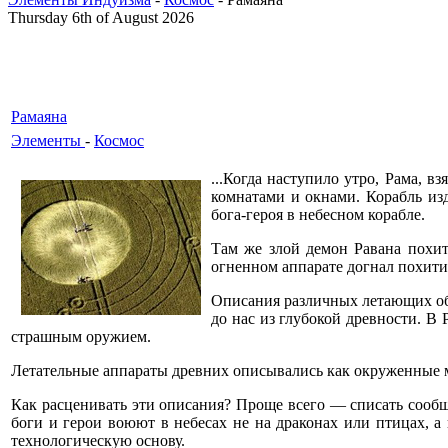
Thursday 6th of August 2026
Рамаяна
Элементы
-
Космос
...Когда наступило утро, Рама, 
комнатами и окнами. Корабль изд
бога-героя в небесном корабле.
Там же злой демон Равана похит
огненном аппарате догнал похитит
Описания различных летающих объе
до нас из глубокой древности. В
страшным оружием.
Летательные аппараты древних описывались как окруженные мо
Как расценивать эти описания? Проще всего — списать сообще
боги и герои воюют в небесах не на драконах или птицах, 
технологическую основу.