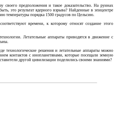
у своего предположения и такое доказательство. На руинах
ыть, это результат ядерного взрыва? Найденные в эпицентре
вию температуры порядка 1500 градусов по Цельсию.
оответствуют времени, к которому относят создание этого
технологии. Летательные аппараты приводятся в движение с
льны.
де технологические решения и летательные аппараты можно
твием контактов с инопланетянами, которые посещали земную
дставители другой цивилизации поделились своими знаниями?