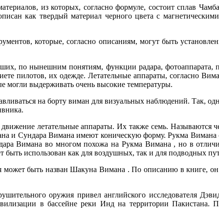
атериалов, из которых, согласно формуле, состоит сплав Чамб
описан как твердый материал черного цвета с магнетическими
ументов, которые, согласно описаниям, могут быть установлен
ших, по нынешним понятиям, функции радара, фотоаппарата, пр
иете пилотов, их одежде. Летательные аппараты, согласно Вима
орые могли выдерживать очень высокие температуры.
анавливаться на борту виман для визуальных наблюдений. Так, од
ивника.
 движение летательные аппараты. Их также семь. Называются 
ана и Сундара Вимана имеют коническую форму. Рукма Вимана о
дара Вимана во многом похожа на Рукма Вимана , но в отлич
т быть использован как для воздушных, так и для подводных пу
ия может быть назван Шакуна Вимана . По описанию в книге, о
рушительного оружия привел английского исследователя Дэвид
ивилизации в бассейне реки Инд на территории Пакистана. 