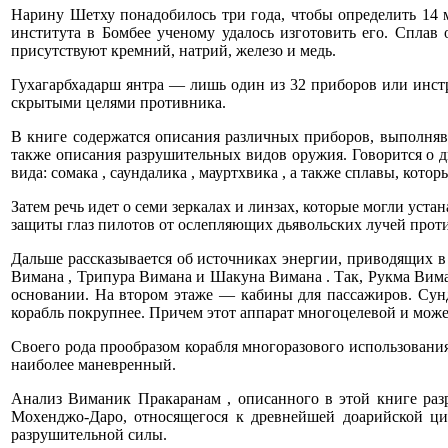
Нарину Шетху понадобилось три года, чтобы определить 14 м
института в Бомбее ученому удалось изготовить его. Сплав 
присутствуют кремний, натрий, железо и медь.
Гухагарбхадарш янтра — лишь один из 32 приборов или инстр
скрытыми целями противника.
В книге содержатся описания различных приборов, выполняв
также описания разрушительных видов оружия. Говорится о д
вида: сомака , саундалика , мауртхвика , а также сплавы, кот
Затем речь идет о семи зеркалах и линзах, которые могли уст
защиты глаз пилотов от ослепляющих дьявольских лучей прот
Дальше рассказывается об источниках энергии, приводящих в
Вимана , Трипура Вимана и Шакуна Вимана . Так, Рукма Вим
основании. На втором этаже — кабины для пассажиров. Сун
корабль покрупнее. Причем этот аппарат многоцелевой и може
Своего рода прообразом корабля многоразового использован
наиболее маневренный.
Анализ Виманик Пракаранам , описанного в этой книге раз
Мохенджо-Даро, относящегося к древнейшей доарийской ц
разрушительной силы.