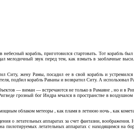
взяв небесный корабль, приготовился стартовать. Тот корабль
ал мелодичный звук перед тем, как взмыть в заоблачные выси.
ил Ситу, жену Рамы, посадил ее в свой корабль и устремился 
еля, подбил корабль Раваны и возвратил Ситу. А использовал Р
ктов — виман — встречаются не только в Рамаяне , но и в Ригв
 Ригведе грозный бог Индра мчался в пространстве в воздушном
щным облаком метеоры , как пламя в летнюю ночь , как комета 
ния о летательных аппаратах за счет фантазии, воображения. Н
а на пилотируемых летательных аппаратах с находящимся на 