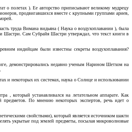
тат о полетах ). Ее авторство приписывают великому мудрецу
сионеров, продвигавшихся вместе с крупными группами ариев,
морей.
часть труда Вимана видьяна ( Наука о воздухоплавании ), была
йи Шастри. Сам Субрайя Шастри утверждал, что текст книги в
древним индийцам были известны секреты воздухоплавания?
ниге, демонстрировались недавно ученым Нарином Шетхом на
.
тах и некоторых их системах, наука о Солнце и использовании
ра , который устанавливался на летательном аппарате. Как
 предметов. По мнению некоторых экспертов, речь идет о
гнетическими свойствами), который является источником шакти
делять укрытые под землей предметы, посылая микроволновые