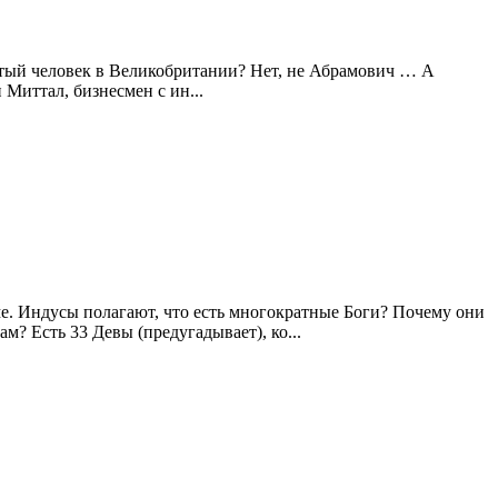
атый человек в Великобритании? Нет, не Абрамович … А
Миттал, бизнесмен с ин...
ме. Индусы полагают, что есть многократные Боги? Почему они
? Есть 33 Девы (предугадывает), ко...