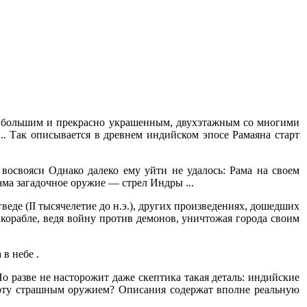
 был большим и прекрасно украшенным, двухэтажным со многими
.. Так описывается в древнем индийском эпосе Рамаяна старт
восвояси Однако далеко ему уйти не удалось: Рама на своем
ама загадочное оружие — стрел Индры ...
еде (II тысячелетие до н.э.), других произведениях, дошедших
 корабле, ведя войну против демонов, уничтожая города своим
в небе .
о разве не насторожит даже скептика такая деталь: индийские
борту страшным оружием? Описания содержат вполне реальную