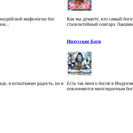
неиндийской мифологии бог
Как вы думаете, кто самый бог
юн...
сталелитейный олигарх Лакшми 
Индусские Боги
жде, я испытываю радость, но в
Есть так много богов в Индуиз
поклоняются многократным богам