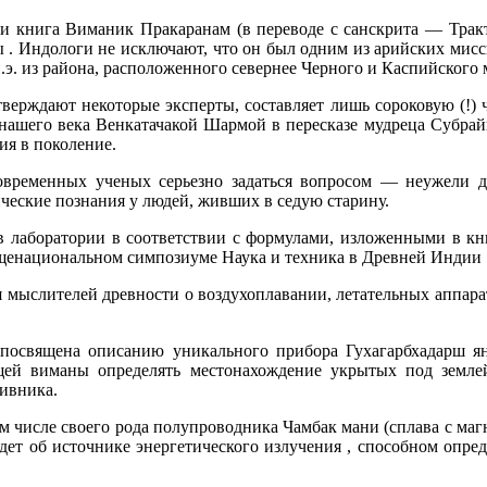
ми книга Виманик Пракаранам (в переводе с санскрита — Трак
ы . Индологи не исключают, что он был одним из арийских мис
э. из района, расположенного севернее Черного и Каспийского 
тверждают некоторые эксперты, составляет лишь сороковую (!) 
ах нашего века Венкатачакой Шармой в пересказе мудреца Субра
ия в поколение.
современных ученых серьезно задаться вопросом — неужели 
ческие познания у людей, живших в седую старину.
 лаборатории в соответствии с формулами, изложенными в к
щенациональном симпозиуме Наука и техника в Древней Индии 
 мыслителей древности о воздухоплавании, летательных аппара
посвящена описанию уникального прибора Гухагарбхадарш янт
щей виманы определять местонахождение укрытых под землей
ивника.
ом числе своего рода полупроводника Чамбак мани (сплава с ма
дет об источнике энергетического излучения , способном опре