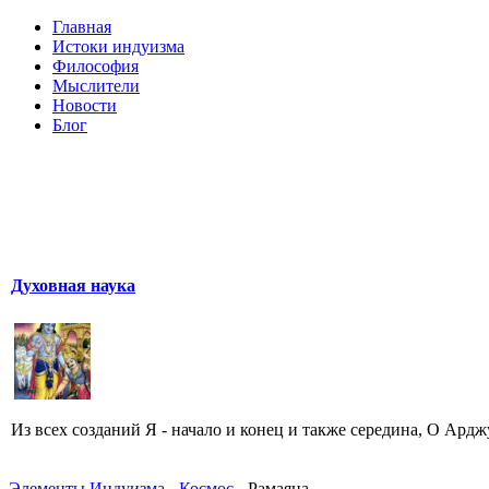
Главная
Истоки индуизма
Философия
Мыслители
Новости
Блог
Духовная наука
Из всех созданий Я - начало и конец и также середина, O Арджу
Элементы Индуизма
-
Космос
- Рамаяна