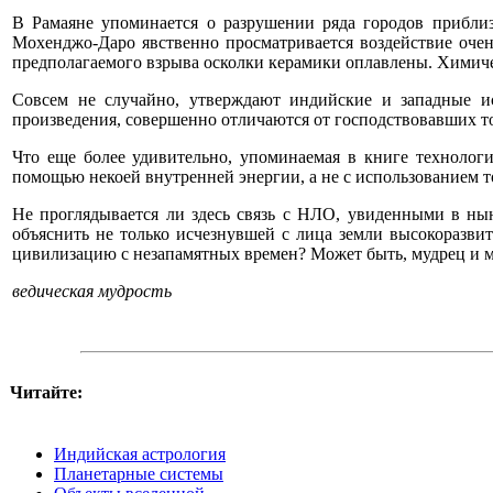
В Рамаяне упоминается о разрушении ряда городов приблиз
Мохенджо-Даро явственно просматривается воздействие очен
предполагаемого взрыва осколки керамики оплавлены. Химичес
Совсем не случайно, утверждают индийские и западные ис
произведения, совершенно отличаются от господствовавших т
Что еще более удивительно, упоминаемая в книге технолог
помощью некоей внутренней энергии, а не с использованием 
Не проглядывается ли здесь связь с НЛО, увиденными в н
объяснить не только исчезнувшей с лица земли высокоразви
цивилизацию с незапамятных времен? Может быть, мудрец и 
ведическая мудрость
Читайте:
Индийская астрология
Планетарные системы