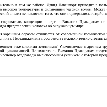
ительно в том же районе. Дэвид Давенпорт приводит в польз
ь высокой температуры и сильнейшей ударной волны. Может б
кий анализ не исключает того, что они подвергались воздейст
следователи, концепции и идеи в Виманик Пракаранам не с
огда представлений человека об окружающем мире.
ия коренным образом отличается от современной космической 
топлива. Передвижения в пространстве исключительно стремите
ынешнем веке многими землянами? Упоминаемые в древнем тру
той цивилизацией. Не является ли Виманик Пракаранам следс
миссионер Бхадравадж был способным учеником, с которым пре