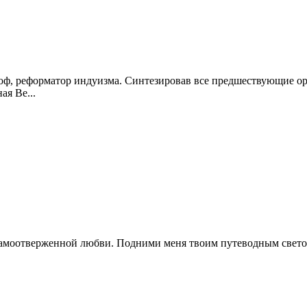
ф, реформатор индуизма. Синтезировав все предшествующие орт
ая Ве...
самоотверженной любви. Подними меня твоим путеводным светом, 