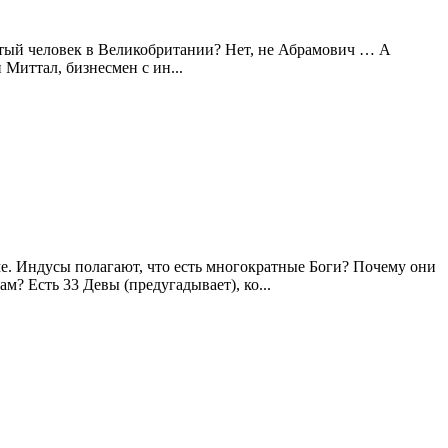
атый человек в Великобритании? Нет, не Абрамович … А
Миттал, бизнесмен с ин...
ме. Индусы полагают, что есть многократные Боги? Почему они
? Есть 33 Девы (предугадывает), ко...