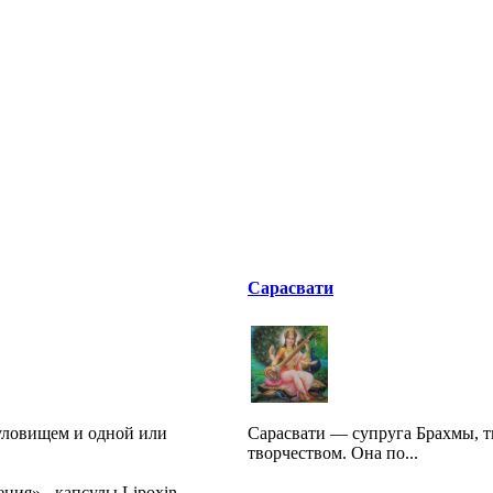
Сарасвати
уловищем и одной или
Сарасвати — супруга Брахмы, тв
творчеством. Она по...
ния» - капсулы Lipoxin