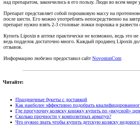
над препаратом, закончились в его пользу. Люди во всем мире 
Препарат представляет собой порошковую массу на протеиново
после шести. Его можно употреблять непосредственно на завтр
препарат нужно взять 2-3 столовые ложки порошка и развести 
Купить Lipoxin в аптеке практически не возможно, ведь это н
ведь подделок достаточно много. Каждый продавец Lipoxin до
отзывов.
Информацию любезно предоставил сайт
NovostonCom
Читайте:
Праздничные букеты с доставкой
Как наиболее эффективно подобрать квалифицированного 
Где прогулочну коляску книжку купить по «вкусной» це
Сколько прочности у композитных арматур?
Что нужно знать чтобы купить детскую коляску недорого