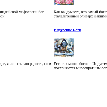
неиндийской мифологии бог
Как вы думаете, кто самый бог
юн...
сталелитейный олигарх Лакшми 
Индусские Боги
жде, я испытываю радость, но в
Есть так много богов в Индуиз
поклоняются многократным богам