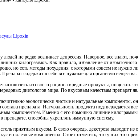
псулы Lipoxin
у людей не редко возникает депрессия. Наверное, все знают, п
т лишних килограммов. Как правило, избавление от избыточного
 хорошо, но есть методы похудения, с которыми совсем не нужно
. Препарат содержит в себе все нужные для организма вещества.
т исключить из своего рациона вредные продукты, но делать эт
передовых диетологов мира. По вкусовым качествам препарат яв
исключительно экологически чистые и натуральные компоненты, о
состава препарата. Натуральность продукта подтверждается все
новным компонентом. Именно с его помощью лишние килограммы в
 в препарате, способны укреплять иммунную систему.
т столь приятным вкусом. В свою очередь, декстроза выводит из
кус и полезные компоненты. Стоит отметить, что у них это пре