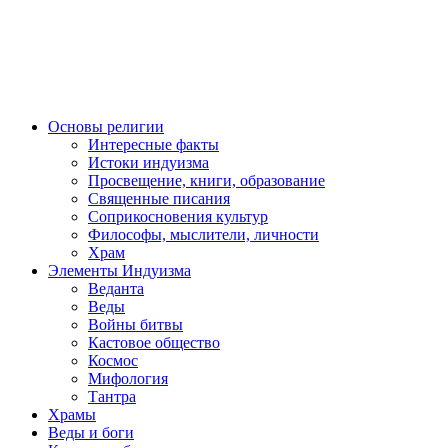
Основы религии
Интересные факты
Истоки индуизма
Просвещение, книги, образование
Священные писания
Соприкосновения культур
Философы, мыслители, личности
Храм
Элементы Индуизма
Веданта
Веды
Войны битвы
Кастовое общество
Космос
Мифология
Тантра
Храмы
Веды и боги