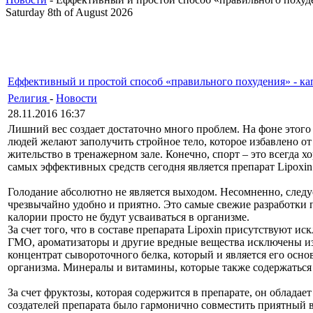
Saturday 8th of August 2026
Еффективный и простой способ «правильного похудения» - ка
Религия
-
Новости
28.11.2016 16:37
Лишний вес создает достаточно много проблем. На фоне этого 
людей желают заполучить стройное тело, которое избавлено о
жительство в тренажерном зале. Конечно, спорт – это всегда
самых эффективных средств сегодня является препарат Lipoxin
Голодание абсолютно не является выходом. Несомненно, следуе
чрезвычайно удобно и приятно. Это самые свежие разработки 
калории просто не будут усваиваться в организме.
За счет того, что в составе препарата Lipoxin присутствуют 
ГМО, ароматизаторы и другие вредные вещества исключены из 
концентрат сывороточного белка, который и является его ос
организма. Минералы и витамины, которые также содержаться
За счет фруктозы, которая содержится в препарате, он обладае
создателей препарата было гармонично совместить приятный в