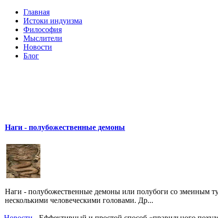
Главная
Истоки индуизма
Философия
Мыслители
Новости
Блог
Наги - полубожественные демоны
Наги - полубожественные демоны или полубоги со змеиным т
несколькими человеческими головами. Др...
Новости
- Еффективный и простой способ «правильного похуде