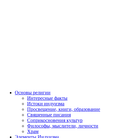
Основы религии
Интересные факты
Истоки индуизма
Просвещение, книги, образование
Священные писания
Соприкосновения культур
Философы, мыслители, личности
Храм
Элементы Индуизма