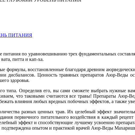
ЕНЬ ПИТАНИЯ
еме питания по уравновешиванию трех фундаментальных состав
вата, питта и кап-ха.
е формулы, восстановленные благодаря древним аюрведически
нии дисбалансов. Ценность травяных препаратов Аюр-Веды ос
шего здоровья.
о типа. Определив его, вы сами сможете выбрать нужные вам 
иваем, что таковыми считаются все травы! Препараты Аюр-Ве
 избежать влияния любых вредных побочных эффектов, а также ув
ичества разных ценных трав. Их целебный эффект значительн
оздания первичного питательного воздействия в каждый рецепт 
елебный эффект и способствующие лучшему усвоению препарата
и подтверждена опытом и практикой врачей Аюр-Веды Махариш