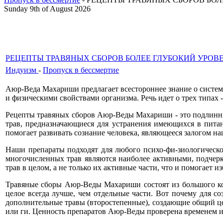
Sunday 9th of August 2026
РЕЦЕПТЫ ТРАВЯНЫХ СБОРОВ БОЛЕЕ ГЛУБОКИЙ УРОВ
Индуизм
-
Пропуск в бессмертие
Аюр-Веда Махариши предлагает всестороннее знание о сист
и физическими свойствами организма. Речь идет о трех типах - 
Рецепты травяных сборов Аюр-Веды Махариши - это подлинны
трав, предназначающиеся для устранения имеющихся в пита
помогает развивать сознание человека, являющееся залогом на
Наши препараты подходят для любого психо-фи-зиологическог
многочисленных трав являются наиболее активными, подчерк
трав в целом, а не только их активные части, что и помогает
Травяные сборы Аюр-Веды Махариши состоят из большого кол
целое всегда лучше, чем отдельные части. Вот почему для с
дополнительные травы (второстепенные), создающие общий ц
или ги. Ценность препаратов Аюр-Веды проверена временем 