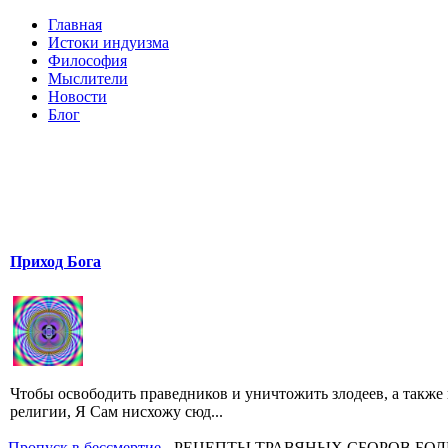
Главная
Истоки индуизма
Философия
Мыслители
Новости
Блог
Приход Бога
Чтобы освободить праведников и уничтожить злодеев, а такж
религии, Я Сам нисхожу сюд...
Пропуск в бессмертие
- РЕЦЕПТЫ ТРАВЯНЫХ СБОРОВ БО