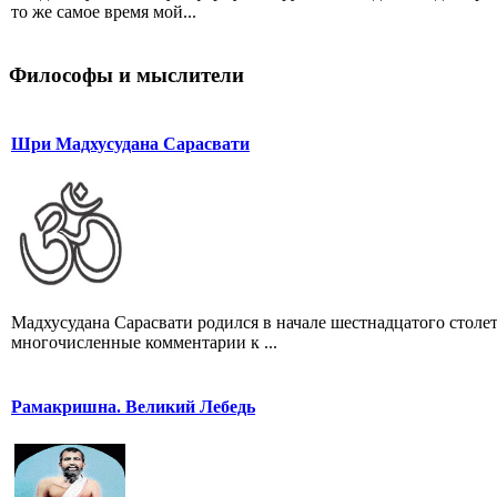
то же самое время мой...
Философы и мыслители
Шри Мадхусудана Сарасвати
Мадхусудана Сарасвати родился в начале шестнадцатого стол
многочисленные комментарии к ...
Рамакришна. Великий Лебедь