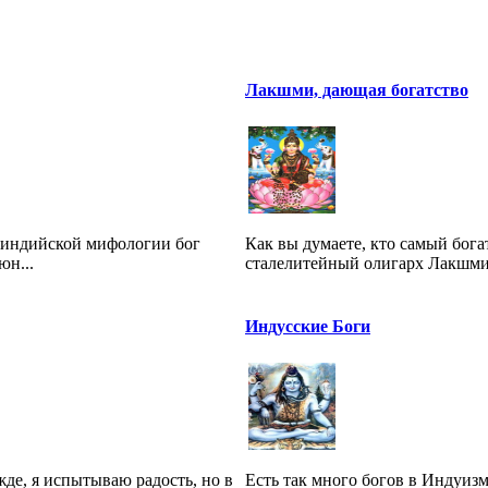
Лакшми, дающая богатство
неиндийской мифологии бог
Как вы думаете, кто самый бог
юн...
сталелитейный олигарх Лакшми 
Индусские Боги
жде, я испытываю радость, но в
Есть так много богов в Индуиз