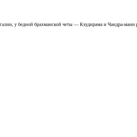
енгалии, у бедной брахманской четы — Кхудирама и Чандра-мани 