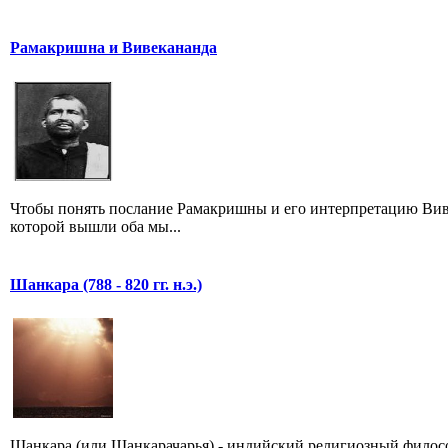
Рамакришна и Вивекананда
Чтобы понять послание Рамакришны и его интерпретацию Вивек
которой вышли оба мы...
Шанкара (788 - 820 гг. н.э.)
Шанкара (или Шанкарачарья) - индийский религиозный филосо