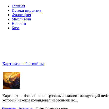
Главная
Истоки индуизма
Философия
Мыслители
Новости
Блог
Картикея — бог войны
Картикея — бог войны и верховный главнокомандующий небе
который некогда командовал небесными во...
Религия
-
Религия
- Гимн Бхагавад гита