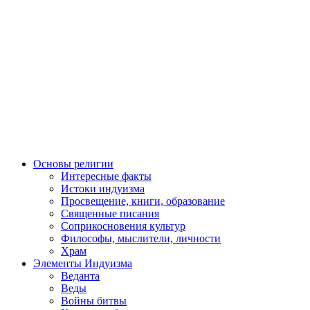
Основы религии
Интересные факты
Истоки индуизма
Просвещение, книги, образование
Священные писания
Соприкосновения культур
Философы, мыслители, личности
Храм
Элементы Индуизма
Веданта
Веды
Войны битвы