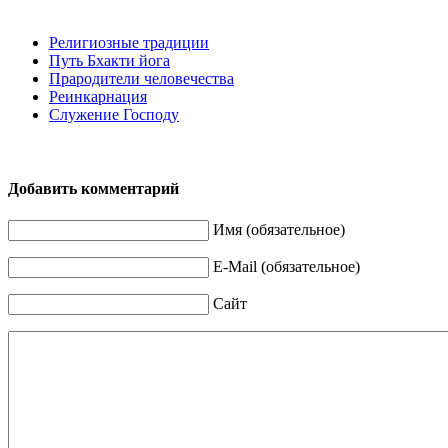
Религиозные традиции
Путь Бхакти йога
Прародители человечества
Реинкарнация
Служение Господу
Добавить комментарий
Имя (обязательное)
E-Mail (обязательное)
Сайт