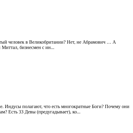
атый человек в Великобритании? Нет, не Абрамович … А
Миттал, бизнесмен с ин...
ме. Индусы полагают, что есть многократные Боги? Почему они
? Есть 33 Девы (предугадывает), ко...