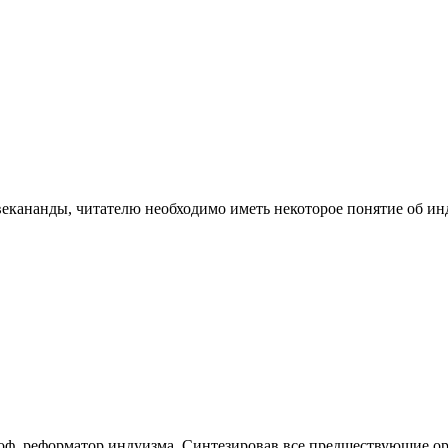
ананды, читателю необходимо иметь некоторое понятие об индуи
ф, реформатор индуизма. Синтезировав все предшествующие орт