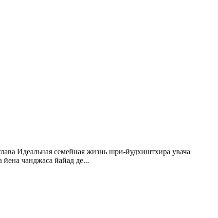
глава Идеальная семейная жизнь шри-йудхиштхира увача
 йена чанджаса йайад де...