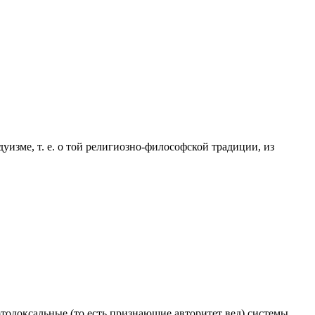
зме, т. е. о той религиозно-философской традиции, из
одоксальные (то есть признающие авторитет вед) системы,