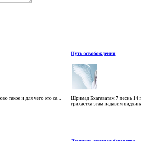
Путь освобождения
о такое и для чего это са...
Шримад Бхагаватам 7 песнь 14 
грихастха этам падавим видхина