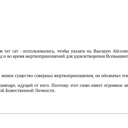
 ом тат сат - использовались, чтобы указать на Высшую Абсол
д и во время жертвоприношений для удовлетворения Всевышнег
ое живое существо совершал жертвоприношения, он обозначал э
рампаре, идущей от него. Поэтому этот гимн имеет огромное зн
вной Божественной Личности.