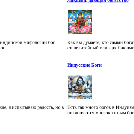
Лакшми, дающая богатство
неиндийской мифологии бог
Как вы думаете, кто самый бог
юн...
сталелитейный олигарх Лакшми 
Индусские Боги
жде, я испытываю радость, но в
Есть так много богов в Индуиз
поклоняются многократным богам