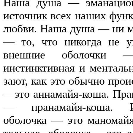
Наша душа — эманацион
источник всех наших функц
любви. Наша душа — ни му
— то, что никогда не ум
внешние оболочки — 
инстинктивная и менталь
зают, как это обычно прои
—это аннамайя-коша. Пран
— пранамайя-коша. Инс
оболочка — это маномайя