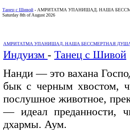
Танец с Шивой
- АМРИТАТМА УПАНИШАД. НАША БЕСС
Saturday 8th of August 2026
АМРИТАТМА УПАНИШАД. НАША БЕССМЕРТНАЯ ДУШ
Индуизм
-
Танец с Шивой
Нанди — это вахана Госп
бык с черным хвостом, чь
послушное животное, пре
— идеал преданности, ч
дхармы. Аум.