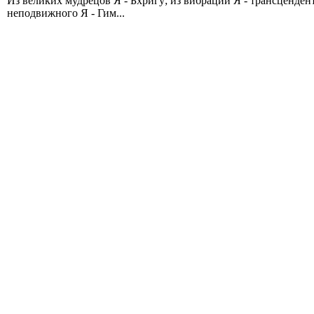
Из великих мудрецов Я - Бхригу; из вибраций Я - трансценде
неподвижного Я - Гим...