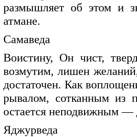
раз­мышляет об этом и з
атмане.
Самаведа
Воистину, Он чист, тверд
возмутим, лишен желаний,
достаточен. Как воплощен
рывалом, сотканным из п
ос­тается неподвижным — 
Яджурведа