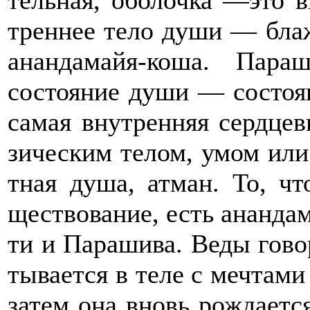
тельная, оболочка —это 
треннее тело души — бла
анандамайя-коша. Параш
состояние души — состоя
самая внутренняя сердце
зическим телом, умом ил
тная душа, атман. То, ч
ществование, есть ананда
ти и Парашива. Веды гово
тывается в теле с мечтам
затем она вновь рождается