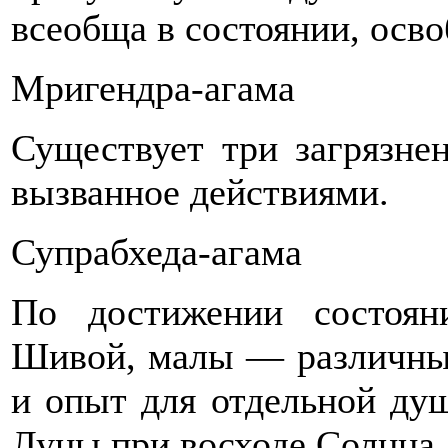
всеобща в состоянии, осво
Мригендра-агама
Существует три загрязнен
вызванное действиями.
Супрабхеда-агама
По достижении состояни
Шивой, малы — различные
и опыт для отдельной душ
Лу­ны при восходе Солнца.