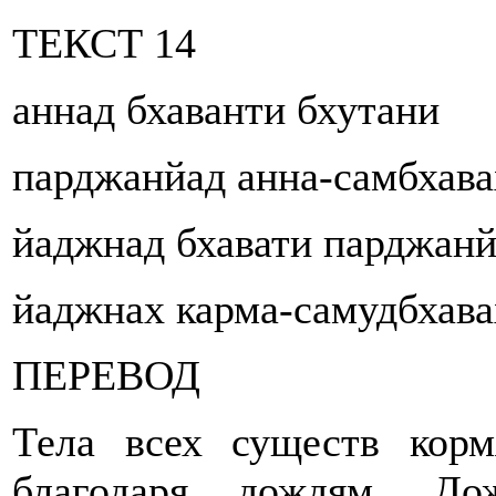
ТЕКСТ 14
аннад бхаванти бхутани
парджанйад анна-самбхава
йаджнад бхавати парджан
йаджнах карма-самудбхава
ПЕРЕВОД
Тела всех существ корм
благодаря дождям. До