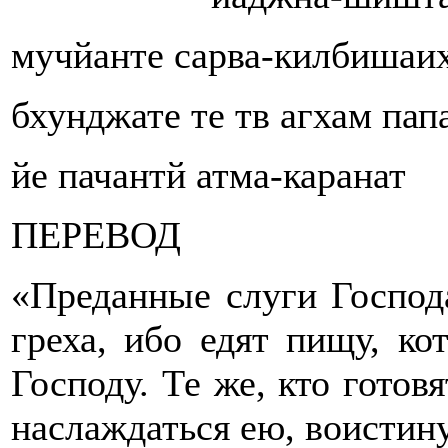
мучйанте сарва-килбишаи
бхунджате те тв агхам пап
йе пачантй атма-каранат
ПЕРЕВОД
«Преданные слуги Господ
греха, ибо едят пищу, ко
Господу. Те же, кто готов
наслаждаться ею, воистин