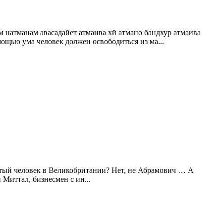
 натманам авасадайет атмаива хй атмано бандхур атмаива
щью ума человек должен освободиться из ма...
атый человек в Великобритании? Нет, не Абрамович … А
Миттал, бизнесмен с ин...