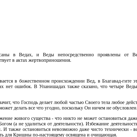
исаны в Ведах, и Веды непосредственно проявлены от Ве
твует в актах жертвоприношения.
евается в божественном происхождении Вед, в Бхагавад-гите э
х нет ошибок. В Упанишадах также сказано, что четыре Веды 
чит, что Господь делает любой частью Своего тела любое дейст
может делать все что угодно, поскольку Он ничем не обусловлен
ние живого существа - что никто не может остановиться даже 
Богом (а не удалиться от деятельности). Избежание деятельнос
. И также остановиться невозможно даже чисто технически - 
сть для Кришны по-настоящему освящена и очищающая.