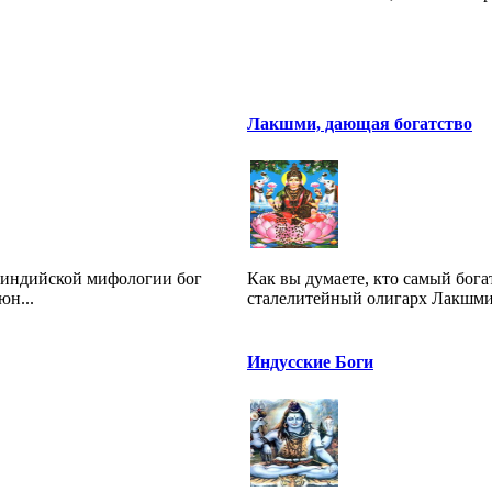
Лакшми, дающая богатство
неиндийской мифологии бог
Как вы думаете, кто самый бог
юн...
сталелитейный олигарх Лакшми 
Индусские Боги