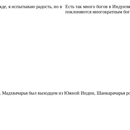
жде, я испытываю радость, но в
Есть так много богов в Индуиз
поклоняются многократным богам
Мадхвачарья был выходцем из Южной Индии, Шанкарачарья роди