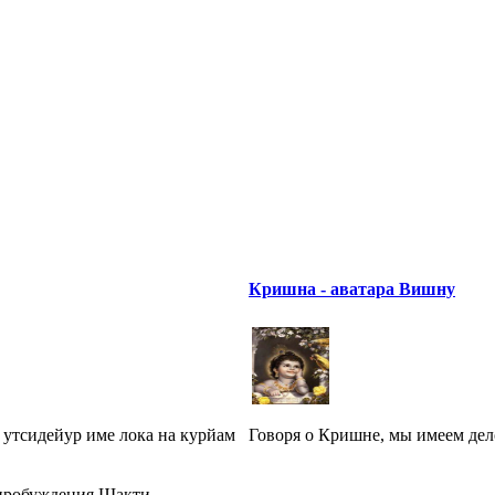
Кришна - аватара Вишну
утсидейур име лока на курйам
Говоря о Кришне, мы имеем дело
пробуждения Шакти