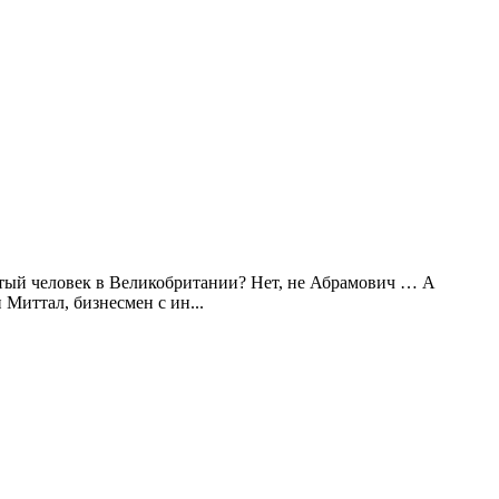
атый человек в Великобритании? Нет, не Абрамович … А
Миттал, бизнесмен с ин...