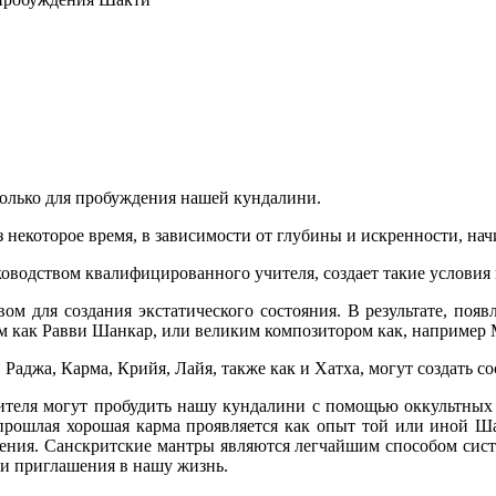
олько для пробуждения нашей кундалини.
 некоторое время, в зависимости от глубины и искренности, нач
оводством квалифицированного учителя, создает такие условия 
м для создания экстатического состояния. В результате, появ
м как Равви Шанкар, или великим композитором как, например 
 Раджа, Карма, Крийя, Лайя, также как и Хатха, могут создать
еля могут пробудить нашу кундалини с помощью оккультных ср
 прошлая хорошая карма проявляется как опыт той или иной Ш
ления. Санскритские мантры являются легчайшим способом сис
и приглашения в нашу жизнь.