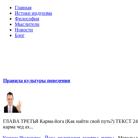
Главная
Истоки индуизма
Философия
Мыслители
Новости
Блог
Правила культуры поведения
ГЛAВA ТРЕТЬЯ Карма-йога (Как найти свой путь?) ТЕКСТ 24 
карма чед ах...
Учение Индуизма
-
Йога, медитация, мантры, янтры
- Методы 