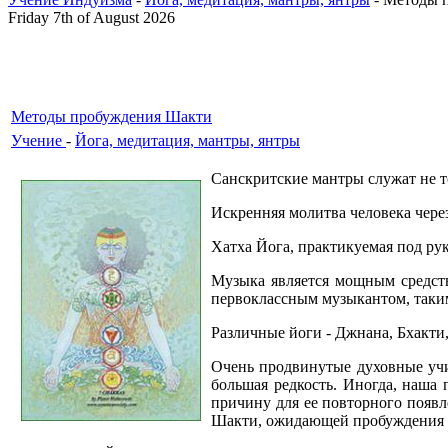
Friday 7th of August 2026
Методы пробуждения Шакти
Учение
-
Йога, медитация, мантры, янтры
Санскритские мантры служат не т
Искренняя молитва человека через
Хатха Йога, практикуемая под рук
Музыка является мощным средство
первоклассным музыкантом, таки
Различные йоги - Джнана, Бхакти,
Очень продвинутые духовные учит
большая редкость. Иногда, наша
причину для ее повторного появ
Шакти, ожидающей пробуждения 