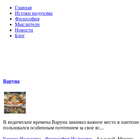
Главная
Истоки индуизма
Философия
Мыслители
Новости
Блог
Варуна
В ведические времена Варуна занимал важное место в пантеон
пользовался особенным почтением за свое вс...
Учение Индуизма
-
Философия Индуизма
- Ад и рай. Мокша