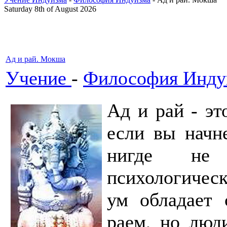
Saturday 8th of August 2026
Ад и рай. Мокша
Учение
-
Философия Инду
Ад и рай - эт
если вы начне
нигде не 
психологическ
ум обладает 
раем, но люд