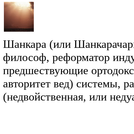
Шанкара (или Шанкарачарь
философ, реформатор инду
предшествующие ортодокс
авторитет вед) системы, р
(недвойственная, или недуа