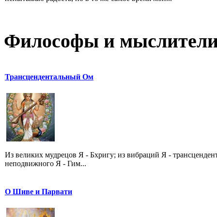
Философы и мыслител
Трансцендентальный Ом
Из великих мудрецов Я - Бхригу; из вибраций Я - трансценде
неподвижного Я - Гим...
О Шиве и Парвати