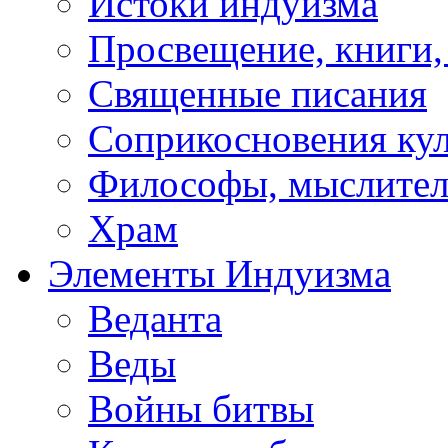
Истоки индуизма
Просвещение, книги,
Священные писания
Соприкосновения ку
Философы, мыслител
Храм
Элементы Индуизма
Веданта
Веды
Войны битвы