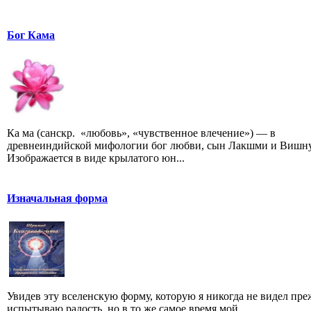
Бог Кама
Ка ма (санскр. «любовь», «чувственное влечение») — в
древнеиндийской мифологии бог любви, сын Лакшми и Вишну
Изображается в виде крылатого юн...
Изначальная форма
Увидев эту вселенскую форму, которую я никогда не видел преж
испытываю радость, но в то же самое время мой...