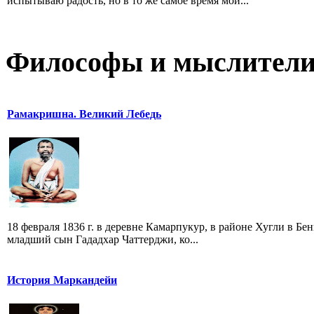
испытываю радость, но в то же самое время мой...
Философы и мыслител
Рамакришна. Великий Лебедь
18 февраля 1836 г. в деревне Камарпукур, в районе Хугли в Б
младший сын Гададхар Чаттерджи, ко...
История Маркандейи