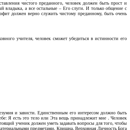
тавления чистого преданного, человек должен быть прост и
й владыка, а все остальные – Его слуги. И только общение с
офит должен верно служить чистому преданному, быть очень
овного учителя, человек сможет убедиться в истинности его
безумия и зависти. Единственным его интересом должно быть
себе: Я есть это тело или Эта вещь принадлежит мне . Человек
тоящий ученик должен уметь задавать вопросы для того, чтобы
 материальными предметами. Кришна, Верховная Личность Бога