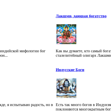
Лакшми, дающая богатство
неиндийской мифологии бог
Как вы думаете, кто самый бог
юн...
сталелитейный олигарх Лакшми 
Индусские Боги
жде, я испытываю радость, но в
Есть так много богов в Индуиз
поклоняются многократным богам