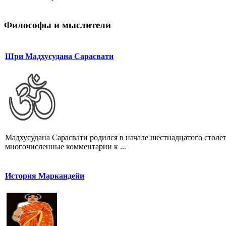
Философы и мыслители
Шри Мадхусудана Сарасвати
Мадхусудана Сарасвати родился в начале шестнадцатого стол
многочисленные комментарии к ...
История Маркандейи