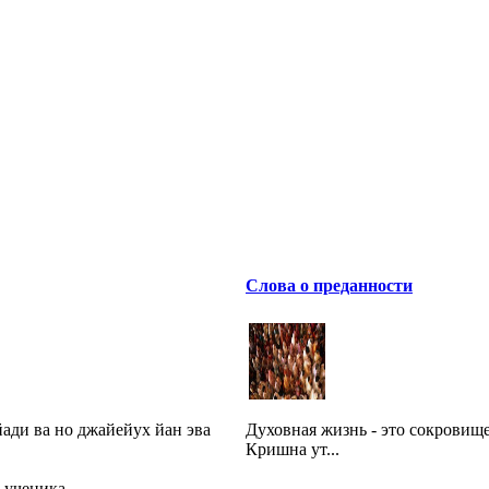
Слова о преданности
ади ва но джайейух йан эва
Духовная жизнь - это сокровище
Кришна ут...
а ученика