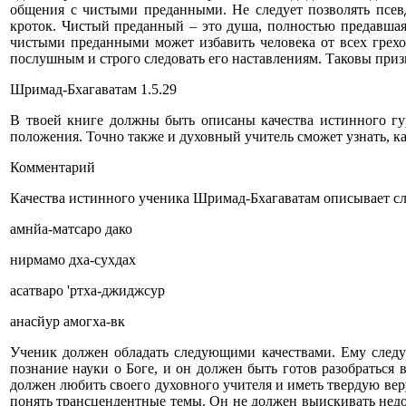
общения с чистыми преданными. Не следует позволять псев
кроток. Чистый преданный – это душа, полностью предавшаяс
чистыми преданными может избавить человека от всех грех
послушным и строго следовать его наставлениям. Таковы приз
Шримад-Бхагаватам 1.5.29
В твоей книге должны быть описаны качества истинного гур
положения. Точно также и духовный учитель сможет узнать, 
Комментарий
Качества истинного ученика Шримад-Бхагаватам описывает с
амнйа-матсаро дако
нирмамо дха-сухдах
асатваро 'ртха-джиджсур
анасйур амогха-вк
Ученик должен обладать следующими качествами. Ему следуе
познание науки о Боге, и он должен быть готов разобраться в
должен любить своего духовного учителя и иметь твердую вер
понять трансцендентные темы. Он не должен выискивать недо