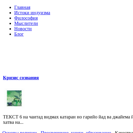
Главная
Истоки индуизма
Философия
Мыслители
Новости
Блог
Кризис сознания
ТЕКСТ 6 на чаитад видмах катаран но гарийо йад ва джайема й
хатва на...
Основы религии
-
Просвещение, книги, образование
- Качеств