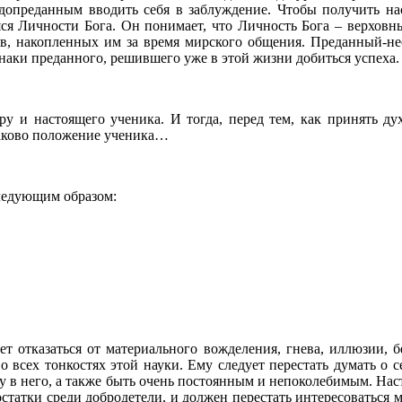
допреданным вводить себя в заблуждение. Чтобы получить нас
я Личности Бога. Он понимает, что Личность Бога – верховны
ов, накопленных им за время мирского общения. Преданный-не
наки преданного, решившего уже в этой жизни добиться успеха.
у и настоящего ученика. И тогда, перед тем, как принять дух
каково положение ученика…
ледующим образом:
т отказаться от материального вожделения, гнева, иллюзии, 
о всех тонкостях этой науки. Ему следует перестать думать о 
у в него, а также быть очень постоянным и непоколебимым. Нас
статки среди добродетели, и должен перестать интересоваться