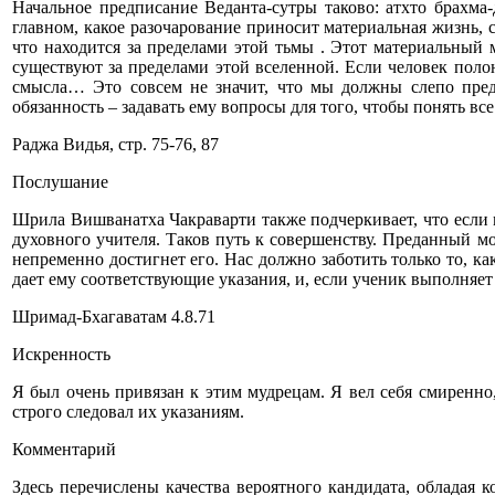
Начальное предписание Веданта-сутры таково: атхто брахма-
главном, какое разочарование приносит материальная жизнь, 
что находится за пределами этой тьмы . Этот материальный 
существуют за пределами этой вселенной. Если человек полон
смысла… Это совсем не значит, что мы должны слепо пред
обязанность – задавать ему вопросы для того, чтобы понять вс
Раджа Видья, стр. 75-76, 87
Послушание
Шрила Вишванатха Чакраварти также подчеркивает, что если 
духовного учителя. Таков путь к совершенству. Преданный мож
непременно достигнет его. Нас должно заботить только то, ка
дает ему соответствующие указания, и, если ученик выполняет 
Шримад-Бхагаватам 4.8.71
Искренность
Я был очень привязан к этим мудрецам. Я вел себя смиренно
строго следовал их указаниям.
Комментарий
Здесь перечислены качества вероятного кандидата, обладая 