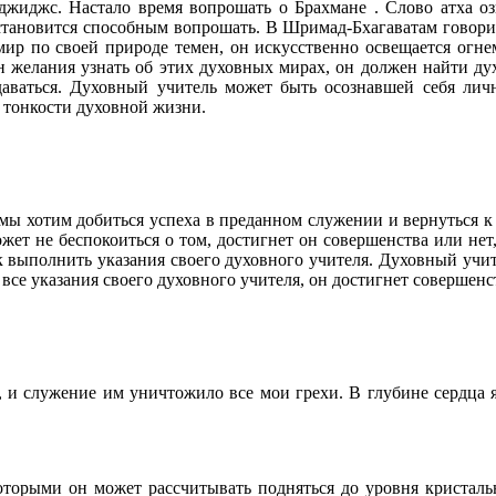
джиджс. Настало время вопрошать о Брахмане . Слово атха оз
становится способным вопрошать. В Шримад-Бхагаватам говорит
мир по своей природе темен, он искусственно освещается огн
 желания узнать об этих духовных мирах, он должен найти дух
аваться. Духовный учитель может быть осознавшей себя лич
е тонкости духовной жизни.
мы хотим добиться успеха в преданном служении и вернуться к 
ет не беспокоиться о том, достигнет он совершенства или нет,
к выполнить указания своего духовного учителя. Духовный учит
все указания своего духовного учителя, он достигнет совершенс
, и служение им уничтожило все мои грехи. В глубине сердца я
которыми он может рассчитывать подняться до уровня кристаль