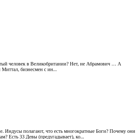
атый человек в Великобритании? Нет, не Абрамович … А
Миттал, бизнесмен с ин...
ме. Индусы полагают, что есть многократные Боги? Почему они
? Есть 33 Девы (предугадывает), ко...