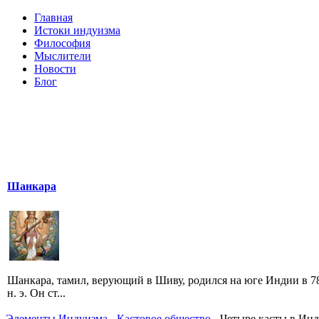
Главная
Истоки индуизма
Философия
Мыслители
Новости
Блог
Шанкара
Шанкара, тамил, верующий в Шиву, родился на юге Индии в 78
н. э. Он ст...
Элементы Индуизма
-
Кастовое общество
- Четыре касты в Ин