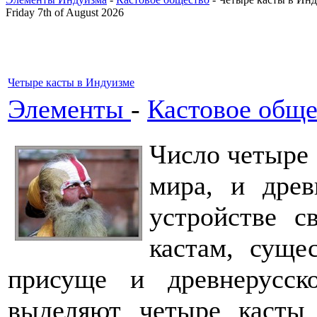
Friday 7th of August 2026
Четыре касты в Индуизме
Элементы
-
Кастовое обще
Число четыре 
мира, и дре
устройстве с
кастам, суще
присуще и древнерусск
выделяют четыре касты 