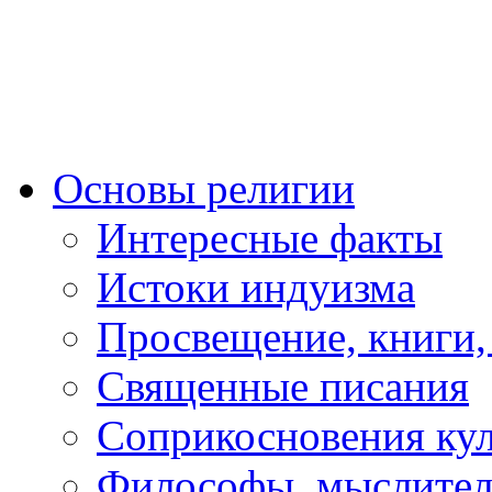
Основы религии
Интересные факты
Истоки индуизма
Просвещение, книги,
Священные писания
Соприкосновения ку
Философы, мыслител