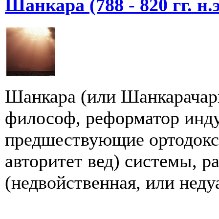
Шанкара (788 - 820 гг. н.э
Шанкара (или Шанкарачарь
философ, реформатор инду
предшествующие ортодокс
авторитет вед) системы, р
(недвойственная, или недуа