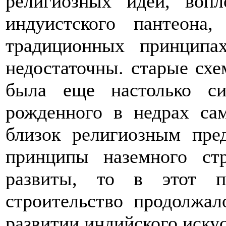
религиозных идей, воп
индуистского пантеона
традиционных принципа
недостаточны. старые схе
была еще настолько с
рожденного в недрах са
близок религиозным пре
принципы наземного стр
развиты, то в этот п
строительство продолжа
развитии индийского искус