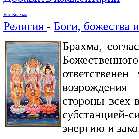
Бог Брахма
Религия
-
Боги, божества и
Брахма, согла
Божественного
ответственен
возрождения
стороны всех 
субстанцией-
энергию и зак