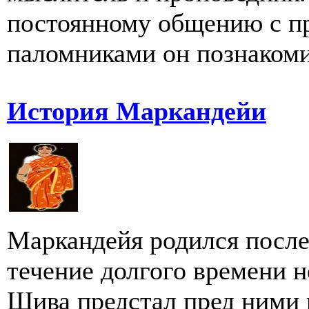
постоянному общению с п
паломниками он познакомил
История Маркандейи
Маркандейя родился после 
течение долгого времени 
Шива предстал пред ними и 