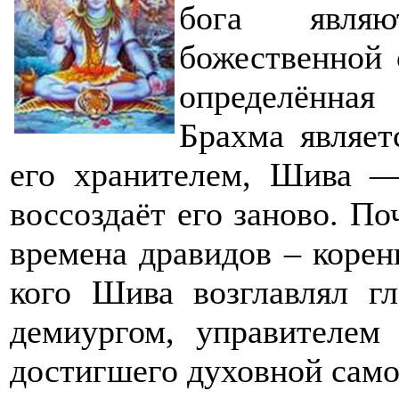
бога являю
божественной 
определённая
Брахма являе
его хранителем, Шива —
воссоздаёт его заново. П
времена дравидов – коре
кого Шива возглавлял гл
демиургом, управителем
достигшего духовной сам