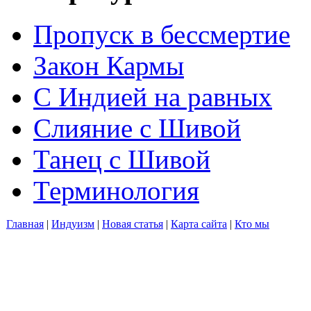
Пропуск в бессмертие
Закон Кармы
С Индией на равных
Слияние с Шивой
Танец с Шивой
Терминология
Главная
|
Индуизм
|
Новая статья
|
Карта сайта
|
Кто мы