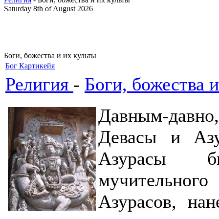
Saturday 8th of August 2026
Боги, божества и их культы
Бог Картикейя
Религия
-
Боги, божества и
Давным-давн
Девасы и Азу
Азурасы б
мучительного
Азурасов, нан