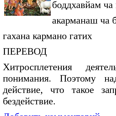
боддхавйам ча
акарманаш ча 
гахана кармано гатих
ПЕРЕВОД
Хитросплетения деяте
понимания. Поэтому на
действие, что такое за
бездействие.