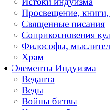
Истоки индуизма
Просвещение, книги,
Священные писания
Соприкосновения ку
Философы, мыслител
Храм
Элементы Индуизма
Веданта
Веды
Войны битвы