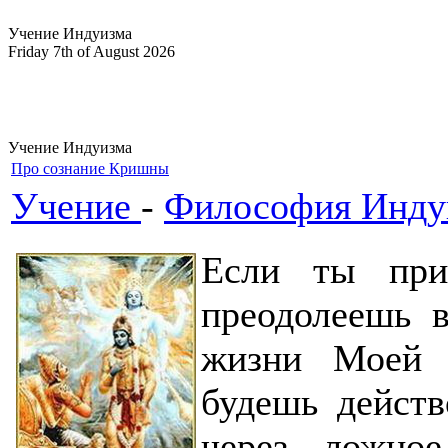
Учение Индуизма
Friday 7th of August 2026
Учение Индуизма
Про сознание Кришны
Учение
-
Философия Инду
Если ты при
преодолеешь в
жизни Моей 
будешь действ
через ложно