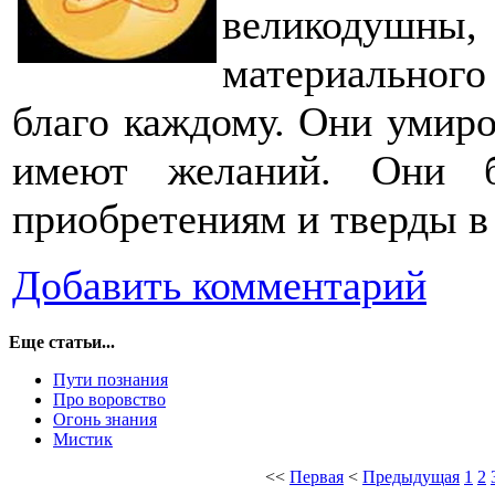
великодушны
материальног
благо каждому. Они умир
имеют желаний. Они б
приобретениям и тверды в
Добавить комментарий
Еще статьи...
Пути познания
Про воровство
Огонь знания
Мистик
<<
Первая
<
Предыдущая
1
2