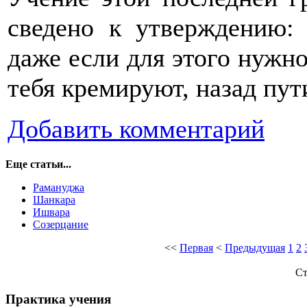
сведено к утверждению:
даже если для этого нужно 
тебя кремируют, назад пут
Добавить комментарий
Еще статьи...
Рамануджа
Шанкара
Ишвара
Созерцание
<<
Первая
<
Предыдущая
1
2
Ст
Практика учения