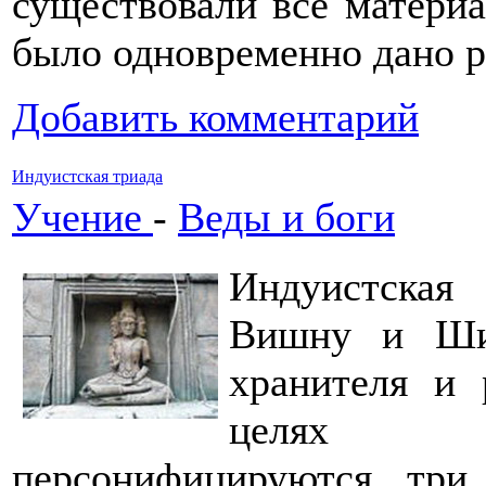
существовали все матери
было одновременно дано р
Добавить комментарий
Индуистская триада
Учение
-
Веды и боги
Индуистская
Вишну и Шив
хранителя и 
целях л
персонифицируются три