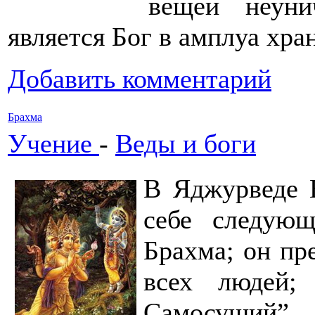
вещей неуни
является Бог в амплуа хра
Добавить комментарий
Брахма
Учение
-
Веды и боги
В Яджурведе 
себе следующ
Брахма; он пр
всех людей;
Самосущий”