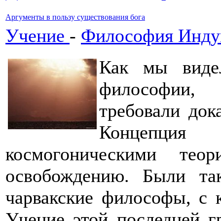
Аргументы в пользу существования бога
Учение
-
Философия Инду
Как мы виде
философии, 
требовали док
Концепци
космогоническими те
освобождению. Были та
чарвакские философы, с 
Учение этой последней 