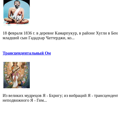
18 февраля 1836 г. в деревне Камарпукур, в районе Хугли в Б
младший сын Гададхар Чаттерджи, ко...
Трансцендентальный Ом
Из великих мудрецов Я - Бхригу; из вибраций Я - трансценде
неподвижного Я - Гим...