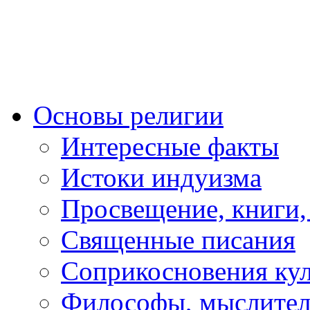
Основы религии
Интересные факты
Истоки индуизма
Просвещение, книги,
Священные писания
Соприкосновения ку
Философы, мыслител