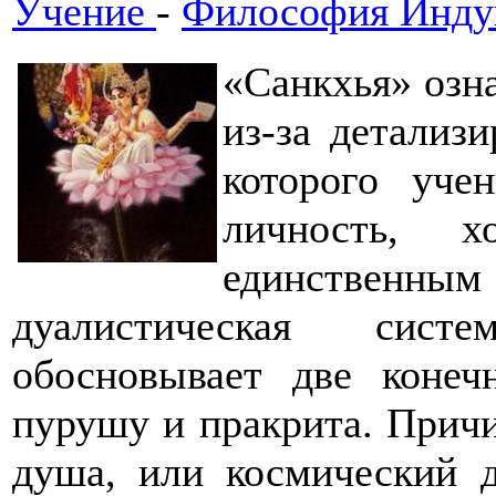
Учение
-
Философия Инду
«Санкхья» озна
из-за детализ
которого уче
личность, 
единствен
дуалистическая систе
обосновывает две конеч
пурушу и пракрита. Причи
душа, или космический д