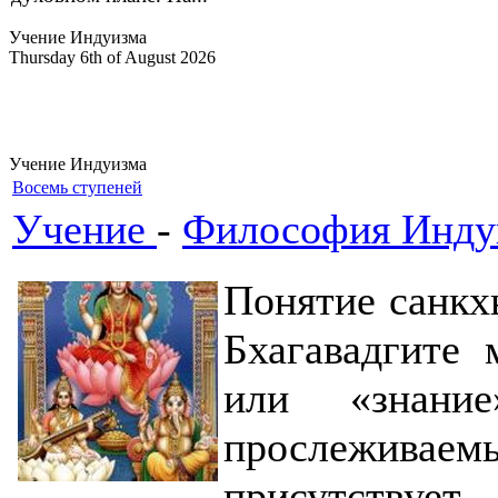
Учение Индуизма
Thursday 6th of August 2026
Учение Индуизма
Восемь ступеней
Учение
-
Философия Инду
Понятие санкх
Бхагавадгите 
или «знан
прослежива
присутствует