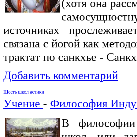
(хотя она расс
самосущностн
источниках прослеживае
связана с йогой как метод
трактат по санкхье - Санкх
Добавить комментарий
Шесть школ астики
Учение
-
Философия Инду
В философии
школ, или да