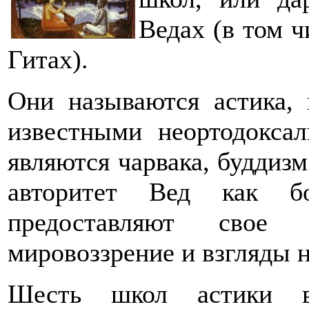
Ведах (в том ч
Гитах).
Они называются астика, 
известными неортодокса
являются чарвака, буддиз
авторитет Вед как бо
предоставляют свое с
мировоззрение и взгляды 
Шесть школ астики в