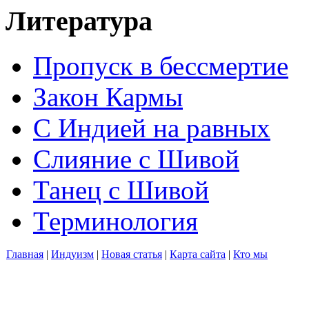
Литература
Пропуск в бессмертие
Закон Кармы
С Индией на равных
Слияние с Шивой
Танец с Шивой
Терминология
Главная
|
Индуизм
|
Новая статья
|
Карта сайта
|
Кто мы